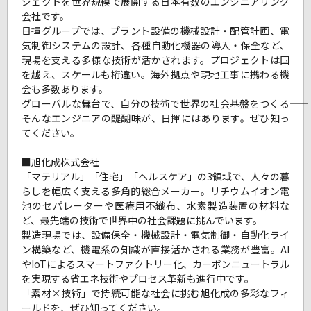
ジェクトを世界規模で展開する日本有数のエンジニアリング
会社です。
日揮グループでは、プラント設備の機械設計・配管計画、電
気制御システムの設計、各種自動化機器の導入・保全など、
現場を支える多様な技術が活かされます。プロジェクトは国
を越え、スケールも桁違い。海外拠点や現地工事に携わる機
会も多数あります。
グローバルな舞台で、自分の技術で世界の社会基盤をつくる――
そんなエンジニアの醍醐味が、日揮にはあります。ぜひ知っ
てください。
■旭化成株式会社
「マテリアル」「住宅」「ヘルスケア」の3領域で、人々の暮
らしを幅広く支える多角的総合メーカー。リチウムイオン電
池のセパレーターや医療用不織布、水素製造装置の材料な
ど、最先端の技術で世界中の社会課題に挑んでいます。
製造現場では、設備保全・機械設計・電気制御・自動化ライ
ン構築など、機電系の知識が直接活かされる業務が豊富。AI
やIoTによるスマートファクトリー化、カーボンニュートラル
を実現する省エネ技術やプロセス革新も進行中です。
「素材×技術」で持続可能な社会に挑む旭化成の多彩なフィ
ールドを、ぜひ知ってください。