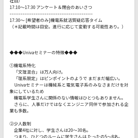
社目）
17:10～17:30 アンケート＆閉会のあいさつ
---------------------------------------------
17:30～ [希望者のみ]機電系就活質疑応答タイム
（＊記載時間は目安。進行に応じて変動する可能性あり。）
◆◆◆Univaセミナーの特徴◆◆◆
①機電系特化
「文理混合」は万人向け。
「理系限定」はピンポイントのようで まだまだ幅広い。
Univaセミナーは機械系と電気電子系のみなさまだけを対
象にしているため
機電系学生さんに関係のない情報はひとつもありません。
さらに、人事だけではなくエンジニア同伴で参加される企
業も多数。
②少人数制
企業4社に対し、学生さんは20～30名。
つまり、ひとつのルームに学生さんは たったの5～8名。