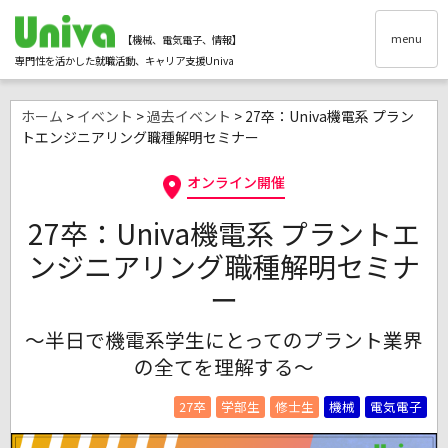
menu
【機械、電気電子、情報】
専門性を活かした就職活動、キャリア支援Univa
ホーム
>
イベント
>
過去イベント
> 27卒：Univa機電系 プラン
トエンジニアリング職種解明セミナー
オンライン開催
27卒：Univa機電系 プラントエ
ンジニアリング職種解明セミナ
ー
～半日で機電系学生にとってのプラント業界
の全てを理解する～
27卒
学部生
修士生
機械
電気電子