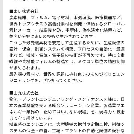
■東レ株式会社
炭素繊維、フィルム、電子材料、水処理膜、医療機器など、
世界トップクラスの高機能素材を開発・供給するグローバル
素材メーカー。航空機やEV、半導体、海水淡水化装置など、
幅広い分野に東レの技術が生かされています。
こうした最先端素材を安定して生産するために、生産設備の
設計・保全、制御システムの構築、プロセスの自動化・最適
化など、機械・電気・電子系の技術が不可欠です。特に炭素
繊維や高機能フィルムの製造では、ミクロン単位の精密制御
が求められます。
最先端の素材で、世界の課題に挑む東レのものづくりとエン
ジニアリングを、ぜひ知ってください。
■山九株式会社
物流・プラントエンジニアリング・メンテナンスを柱に、日
本の産業基盤を支える総合ソリューション企業。製造業やエ
ネルギー業界の「止めてはいけない現場」を、現場力と技術
力で守り続けています。
機電系のエンジニアは、大型機械の据付や定期点検、制御シ
ステムの保全・改善、工場・プラントの自動化設備の設計な