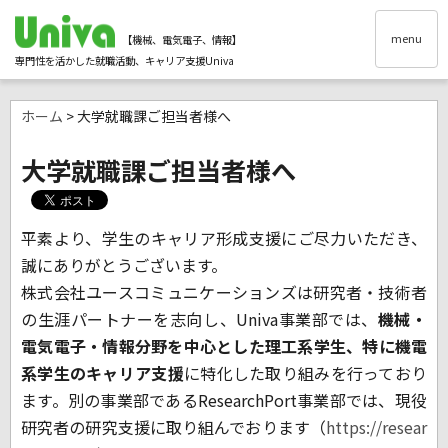
menu
【機械、電気電子、情報】
専門性を活かした就職活動、キャリア支援Univa
ホーム
> 大学就職課ご担当者様へ
大学就職課ご担当者様へ
平素より、学生のキャリア形成支援にご尽力いただき、
誠にありがとうございます。
株式会社ユースコミュニケーションズは研究者・技術者
の生涯パートナーを志向し、
Univa
事業部では、
機械・
電気電子・情報分野を中心とした理工系学生、特に機電
系学生のキャリア支援
に特化した取り組みを行っており
ます。別の事業部である
ResearchPort
事業部では、現役
研究者の研究支援に取り組んでおります（
https://resear