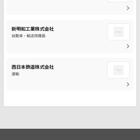
chevron_right
新明和工業株式会社
自動車・輸送用機器
chevron_right
西日本鉄道株式会社
運輸
chevron_right