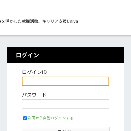
性を活かした就職活動、キャリア支援Univa
ログイン
ログインID
パスワード
次回から自動ログインする