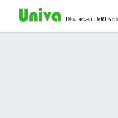
【機械、電気電子、情報】
専門