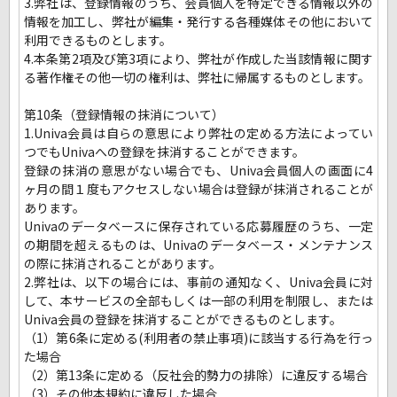
3.弊社は、登録情報のうち、会員個人を特定できる情報以外の
情報を加工し、弊社が編集・発行する各種媒体その他において
利用できるものとします。
4.本条第2項及び第3項により、弊社が作成した当該情報に関す
る著作権その他一切の権利は、弊社に帰属するものとします。
第10条（登録情報の抹消について）
1.Univa会員は自らの意思により弊社の定める方法によってい
つでもUnivaへの登録を抹消することができます。
登録の抹消の意思がない場合でも、Univa会員個人の画面に4
ヶ月の間１度もアクセスしない場合は登録が抹消されることが
あります。
Univaのデータベースに保存されている応募履歴のうち、一定
の期間を超えるものは、Univaのデータベース・メンテナンス
の際に抹消されることがあります。
2.弊社は、以下の場合には、事前の通知なく、Univa会員に対
して、本サービスの全部もしくは一部の利用を制限し、または
Univa会員の登録を抹消することができるものとします。
（1）第6条に定める(利用者の禁止事項)に該当する行為を行っ
た場合
（2）第13条に定める（反社会的勢力の排除）に違反する場合
（3）その他本規約に違反した場合