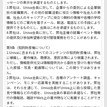
ッセージの表示を承諾するものとします。
3.弊社は、Univa会員に対して、企業からの委託による企業個
別の就職案内、その他の就職活動に役立つ情報や社会人の準
備、社会人のキャリアアップに役立つ無料の情報や各種の学校
情報などのご案内を電子メール、郵送、電話などの手段により
提供できるものとし、会員はこれを承諾するものとします。
4.弊社は、Univa会員に対して、弊社主催の就職イベント情報
の提供及び参加希望者の受付管理業務を行うことがあります。
第9条（知的財産権について）
1.Univaに含まれるすべてのコンテンツの知的財産権は、弊社
に帰属し、著作権法、商標法、意匠法等により保護されます。
ただし、情報提供元又は情報提供元から委託を受けた者が作成
した原稿・写真・動画等については、この限りではありませ
ん。
2.弊社は、Univa会員に対して、各種のアンケート調査、キャ
ンペーン、モニター応募等を実施することがあります。弊社
は、それらを通じて、Univa会員がUniva上に自ら投稿した意
見や情報などの内容を、Univa会員の事前の承諾なく、弊社発
行の情報誌、雑誌やWeb上の著作物などに転載することができ
ます。