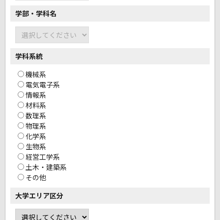
学部・学科名
学科系統
機械系
電気電子系
情報系
材料系
数理系
物理系
化学系
生物系
経営工学系
土木・建築系
その他
大学エリア区分