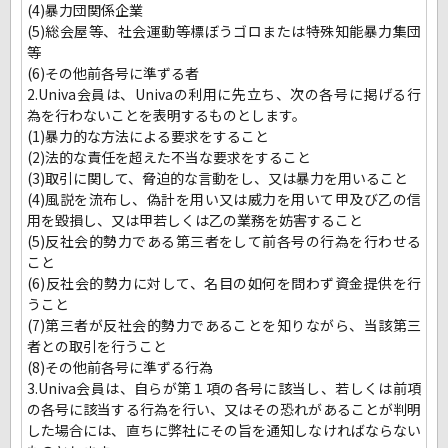
(4)暴力団関係企業
(5)総会屋等、社会運動等標ぼうゴロまたは特殊知能暴力集団
等
(6)その他前各号に準ずる者
2.Univa会員は、Univaの利用に先立ち、次の各号に掲げる行
為を行わないことを表明するものとします。
(1)暴力的な方法による要求をすること
(2)法的な責任を超えた不当な要求をすること
(3)取引に関して、脅迫的な言動をし、又は暴力を用いること
(4)風説を流布し、偽計を用い又は威力を用いて甲及び乙の信
用を毀損し、又は甲若しくは乙の業務を妨害すること
(5)反社会的勢力である第三者をして前各号の行為を行わせる
こと
(6)反社会的勢力に対して、名目の如何を問わず資金提供を行
うこと
(7)第三者が反社会的勢力であることを知りながら、当該第三
者との取引を行うこと
(8)その他前各号に準ずる行為
3.Univa会員は、自らが第１項の各号に該当し、若しくは前項
の各号に該当する行為を行い、又はその恐れがあることが判明
した場合には、直ちに弊社にその旨を通知しなければならない