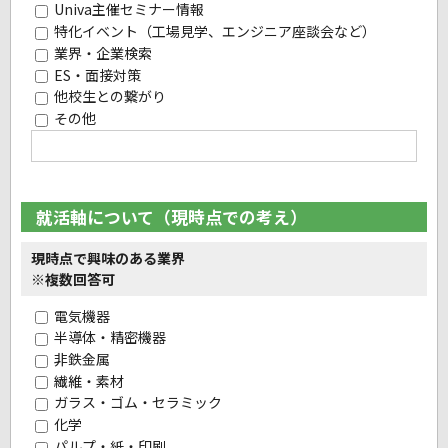
Univa主催セミナー情報
特化イベント（工場見学、エンジニア座談会など）
業界・企業検索
ES・面接対策
他校生との繋がり
その他
就活軸について（現時点での考え）
現時点で興味のある業界
※複数回答可
電気機器
半導体・精密機器
非鉄金属
繊維・素材
ガラス・ゴム・セラミック
化学
パルプ・紙・印刷