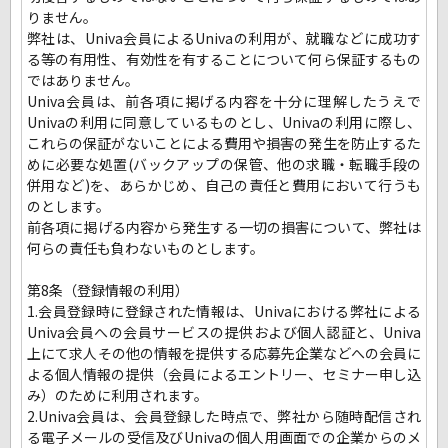
りません。
弊社は、Univa会員によるUnivaの利用が、就職などに成功す
る等の有用性、有効性を有することについて何ら保証するもの
ではありません。
Univa会員は、前各項に掲げる内容を十分に理解したうえで
Univaの利用に同意しているものとし、Univaの利用に際し、
これらの保証がないことによる費用や損害の発生を防止するた
めに必要な処置(バックアップの保管、他の求職・転職手段の
併用など)を、あらかじめ、自己の責任と費用において行うも
のとします。
前各項に掲げる内容から発生する一切の損害について、弊社は
何らの責任も負わないものとします。
第8条（登録情報の利用）
1.会員登録時に登録された情報は、Univaにおける弊社による
Univa会員への会員サービスの提供および個人認証と、Univa
上にて求人その他の情報を提供する応募先企業などへの会員に
よる個人情報の提供（会員によるエントリー、セミナー申し込
み）のために利用されます。
2.Univa会員は、会員登録した時点で、弊社から随時配信され
る電子メールの受信及びUnivaの個人用画面での企業からのメ