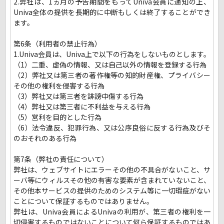
2.弊社は、1ヵ月の予告期間をもってUniva会員に通知の上、
Univa全体の提供を長期的に中断もしくは終了することができ
ます。
第6条（利用者の禁止行為）
1.Univa会員は、Univa上で以下の行為をしないものとします。
（1）二重、虚偽の情報、又は自己以外の情報を登録する行為
（2）弊社又は第三者の著作権等の知的財産権、プライバシー
その他の権利を侵害する行為
（3）弊社又は第三者を誹謗中傷する行為
（4）弊社又は第三者に不利益を与える行為
（5）営利を目的とした行為
（6）法令違反、犯罪行為、又は公序良俗に反する行為及びそ
のおそれのある行為
第7条（弊社の責任について）
弊社は、ウェブサイトにエラーその他の不具合がないこと、サ
ーバ等にウィルスその他の有害な要素が含まれていないこと、
その他本サービスの提供のためのシステム等に一切瑕疵がない
ことについて保証するものではありません。
弊社は、Univa会員によるUnivaの利用が、第三者の権利を一
切侵害するものではないことについて何ら保証するものではあ