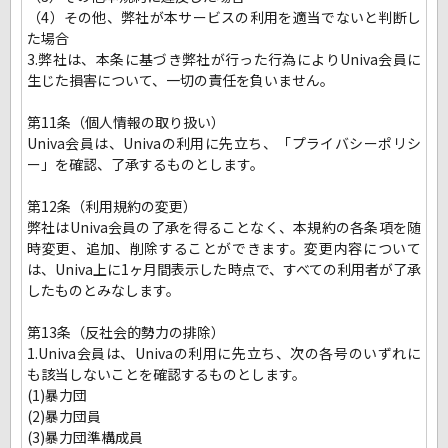
（4）その他、弊社が本サービスの利用を適当でないと判断し
た場合
3.弊社は、本条に基づき弊社が行った行為によりUniva会員に
生じた損害について、一切の責任を負いません。
第11条（個人情報の取り扱い）
Univa会員は、Univaの利用に先立ち、「プライバシーポリシ
ー」を確認、了承するものとします。
第12条（利用規約の変更）
弊社はUniva会員の了承を得ることなく、本規約の各条項を随
時変更、追加、削除することができます。変更内容について
は、Univa上に1ヶ月間表示した時点で、すべての利用者が了承
したものとみなします。
第13条（反社会的勢力の排除）
1.Univa会員は、Univaの利用に先立ち、次の各号のいずれに
も該当しないことを確認するものとします。
(1)暴力団
(2)暴力団員
(3)暴力団準構成員