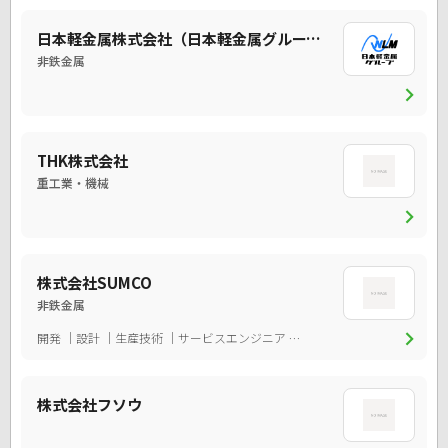
日本軽金属株式会社（日本軽金属グループ）
非鉄金属
chevron_right
THK株式会社
重工業・機械
chevron_right
株式会社SUMCO
非鉄金属
chevron_right
開発
設計
生産技術
サービスエンジニア
品質管理・保証
技術開発
株式会社フソウ