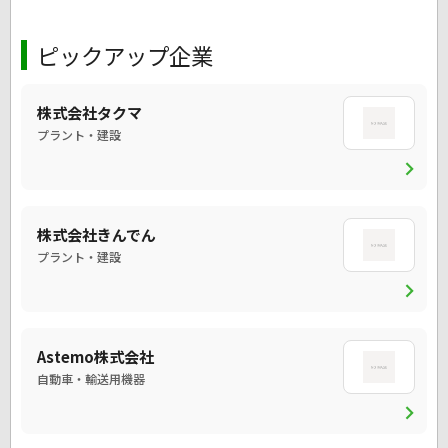
ピックアップ企業
株式会社タクマ
プラント・建設
chevron_right
株式会社きんでん
プラント・建設
chevron_right
Astemo株式会社
自動車・輸送用機器
chevron_right