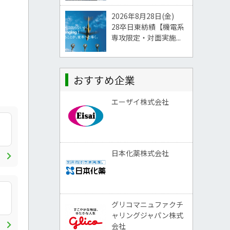
2026年8月28日(金)
28卒日東紡績【機電系
専攻限定・対面実施...
おすすめ企業
エーザイ株式会社
chevron_right
日本化薬株式会社
グリコマニュファクチ
ャリングジャパン株式
chevron_right
会社