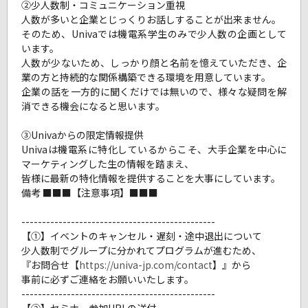
②少人数制・コミュニケーション重視
人数が多いと企業とじっくりお話しすることが出来ません。
そのため、Univaでは機電系学生のみで少人数の企画として
います。
人数が少ないため、しっかり顔と名前を憶えていただき、企
業の方と持続的な関係構築できる環境を用意しています。
企業の話を一方的に聞くだけでは無いので、様々な疑問を解
消できる機会になると思います。
③Univaからの限定情報提供
Univaは機電系に特化しているからこそ、大手企業を中心に
マーケティングした生の情報を踏まえ、
皆様に最新の特化情報を提供することを大事にしています。
備考 ■■■【注意事項】■■■
-----------------------------------------------
【①】イベントのキャンセル・遅刻・途中退出について
少人数制でグループに分かれてプログラムが進むため、
『お問合せ【
https://univa-jp.com/contact
】』から
事前に必ずご連絡をお願いいたします。
-----------------------------------------------
【②】セミナー参加URLの送付