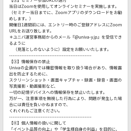
当日はZoomを使用してオンラインセミナーを実施します。
（セミナー当日までに、Zoomアプリのダウンロードをお勧
めします。）
開催日1週間前には、エントリー時のご登録アドレスにZoom
URLをお送り致します。
＊ユニバ運営事務局からのメール『@univa-y.jp』を受信でき
るように
（見落としのないように）設定をお願いいたします。
-----------------------------------------------
【③】情報保存の禁止
Univaの企画内では機密情報を取り扱う場合があり、情報露
出を防止するために、
スクリーンショット・画面キャプチャ・録画・録音・画面の
写真撮影・動画撮影など、
一切の記憶デバイスへの情報保存を禁止いたします。
万が一、注意事項を無視した行為により、問題が発生した場
合には責任を負いかねますので、
くれぐれもご注意ください。
-----------------------------------------------
【④】個人情報の扱いに関して
「イベント品質の向上」や「学生様自身の利益」を目的に、