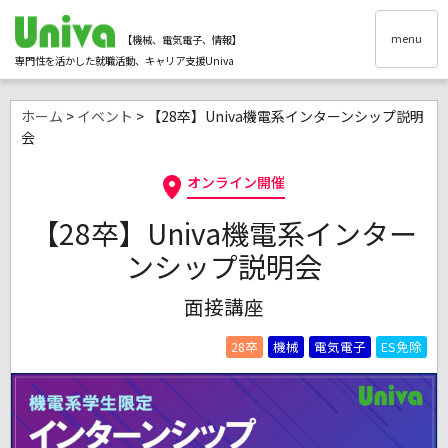
menu
【機械、電気電子、情報】
専門性を活かした就職活動、キャリア支援Univa
ホーム
>
イベント
> 【28卒】Univa機電系インターンシップ説明
会
オンライン開催
【28卒】Univa機電系インター
ンシップ説明会
面接講座
28卒
機械
電気電子
ES免除