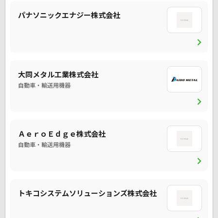
パナソニックエナジー株式会社
chevron_right
大同メタル工業株式会社
自動車・輸送用機器
chevron_right
ＡｅｒｏＥｄｇｅ株式会社
自動車・輸送用機器
chevron_right
トキコシステムソリューションズ株式会社