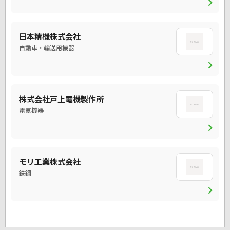
chevron_right
日本精機株式会社
自動車・輸送用機器
chevron_right
株式会社戸上電機製作所
電気機器
chevron_right
モリ工業株式会社
鉄鋼
chevron_right