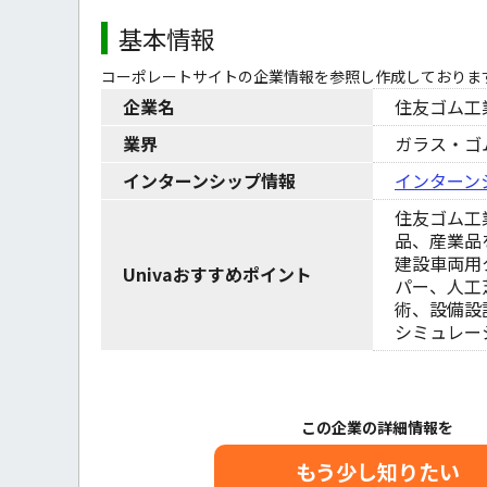
基本情報
コーポレートサイトの企業情報を参照し作成しておりま
企業名
住友ゴム工
業界
ガラス・ゴ
インターンシップ情報
インターン
住友ゴム工
品、産業品
建設車両用
Univaおすすめポイント
パー、人工
術、設備設
シミュレー
この企業の詳細情報を
もう少し知りたい