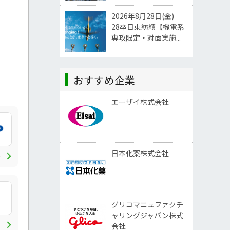
2026年8月28日(金)
28卒日東紡績【機電系
専攻限定・対面実施...
おすすめ企業
エーザイ株式会社
chevron_right
日本化薬株式会社
システムエンジニア
グリコマニュファクチ
ャリングジャパン株式
chevron_right
会社