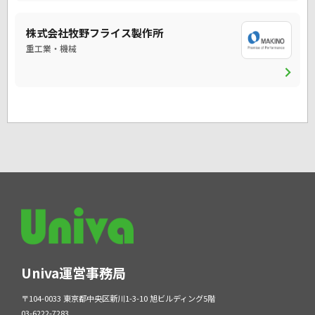
株式会社牧野フライス製作所
重工業・機械
chevron_right
Univa運営事務局
〒104-0033 東京都中央区新川1-3-10 旭ビルディング5階
03-6222-7283