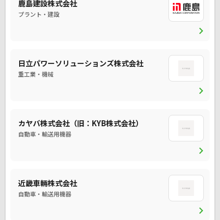
鹿島建設株式会社
プラント・建設
chevron_right
日立パワーソリューションズ株式会社
重工業・機械
chevron_right
カヤバ株式会社（旧：KYB株式会社）
自動車・輸送用機器
chevron_right
近畿車輛株式会社
自動車・輸送用機器
chevron_right