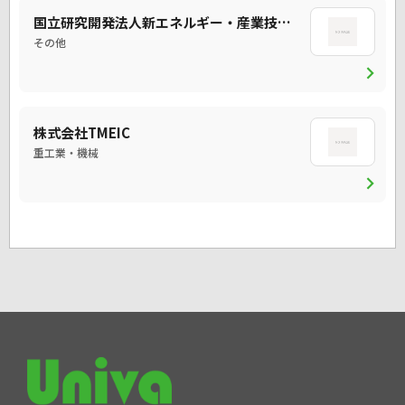
国立研究開発法人新エネルギー・産業技術総合開発機構（NEDO）
その他
chevron_right
株式会社TMEIC
重工業・機械
chevron_right