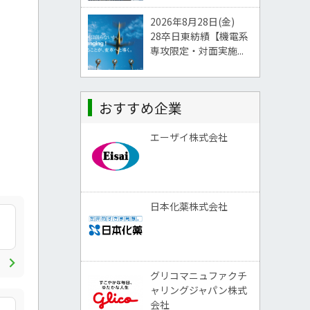
2026年8月28日(金)
28卒日東紡績【機電系
専攻限定・対面実施...
おすすめ企業
エーザイ株式会社
日本化薬株式会社
chevron_right
グリコマニュファクチ
ャリングジャパン株式
会社