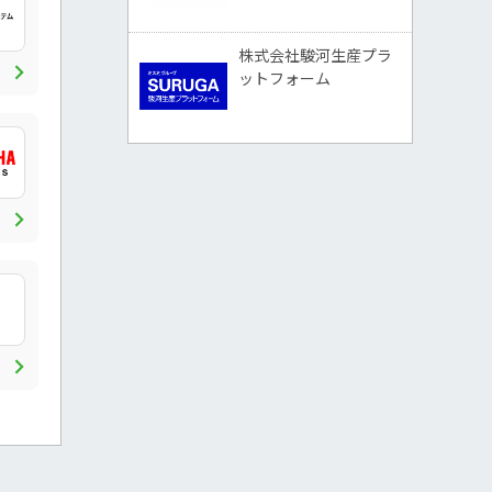
株式会社駿河生産プラ
chevron_right
ットフォーム
chevron_right
chevron_right