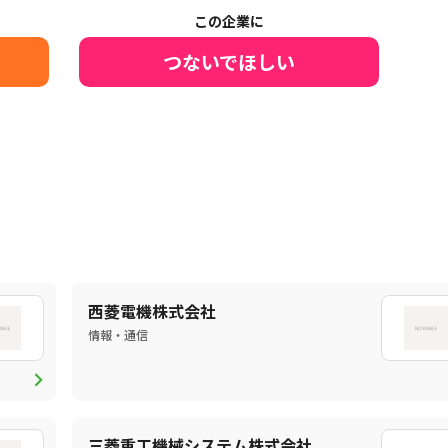
この企業に
つないでほしい
西菱電機株式会社
情報・通信
chevron_right
三菱重工機械システム株式会社