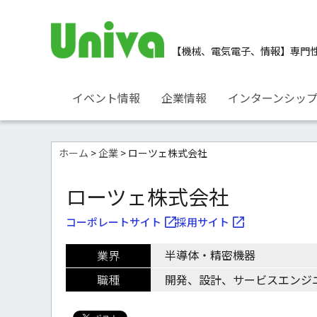
【機械、電気電子、情報】
専門
イベント情報
企業情報
インターンシッ
ホーム
>
企業
> ローツェ株式会社
ローツェ株式会社
コーポレートサイト
採用サイト
半導体・精密機器
業界
職種
開発、設計、サービスエンジ