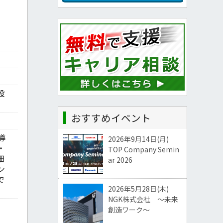
設
おすすめイベント
導
2026年9月14日(月)
・
TOP Company Semin
細
ar 2026
ン
で
2026年5月28日(木)
NGK株式会社 ～未来
創造ワーク～