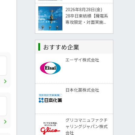
2026年8月28日(金)
28卒日東紡績【機電系
専攻限定・対面実施...
おすすめ企業
エーザイ株式会社
chevron_right
日本化薬株式会社
chevron_right
グリコマニュファクチ
ャリングジャパン株式
会社