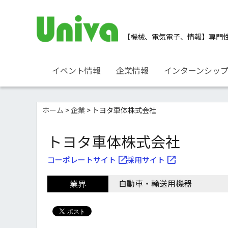
【機械、電気電子、情報】
専門
イベント情報
企業情報
インターンシッ
ホーム
>
企業
> トヨタ車体株式会社
トヨタ車体株式会社
コーポレートサイト
採用サイト
自動車・輸送用機器
業界