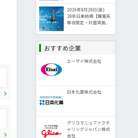
2026年8月28日(金)
28卒日東紡績【機電系
専攻限定・対面実施...
おすすめ企業
エーザイ株式会社
chevron_right
日本化薬株式会社
グリコマニュファクチ
ャリングジャパン株式
chevron_right
会社