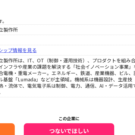
す。
立製作所
シップ情報を見る
立製作所は、IT、OT（制御・運用技術）、プロダクトを組み
インフラや産業の課題を解決する「社会イノベーション事業」
合電機・重電メーカー。エネルギー、鉄道、産業機器、ビル、
ル基盤「Lumada」などが主領域。機械系は機器設計、生産技
熱・流体で、電気電子系は制御、電力、通信、AI・データ活用
。
この企業に
つないでほしい