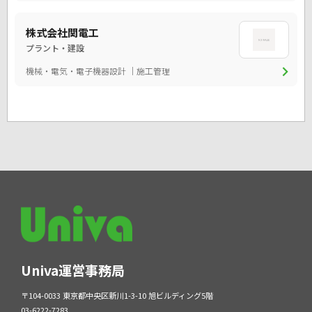
株式会社関電工
プラント・建設
chevron_right
機械・電気・電子機器設計
施工管理
Univa運営事務局
〒104-0033 東京都中央区新川1-3-10 旭ビルディング5階
03-6222-7283