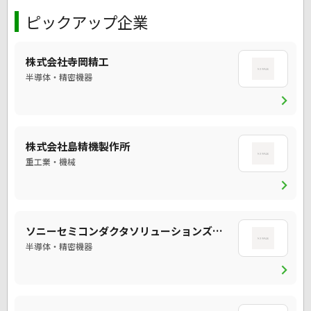
ピックアップ企業
株式会社寺岡精工
半導体・精密機器
chevron_right
株式会社島精機製作所
重工業・機械
chevron_right
ソニーセミコンダクタソリューションズ株式会社
半導体・精密機器
chevron_right