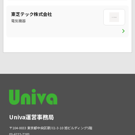
東芝テック株式会社
電気機器
chevron_right
Univa運営事務局
〒104-0033 東京都中央区新川1-3-10 旭ビルディング5階
03-6222-7283