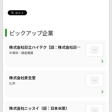
ピックアップ企業
株式会社日立ハイテク【旧：株式会社日立ハイテクノロジーズ】
半導体・精密機器
chevron_right
株式会社資生堂
化学
chevron_right
株式会社ニッスイ（旧：日本水産）