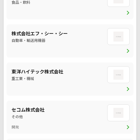
食品・飲料
chevron_right
株式会社エフ・シー・シー
自動車・輸送用機器
chevron_right
東洋ハイテック株式会社
重工業・機械
chevron_right
セコム株式会社
その他
chevron_right
開発