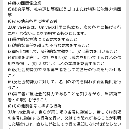
(4)暴力団関係企業
(5)総会屋等、社会運動等標ぼうゴロまたは特殊知能暴力集団
等
(6)その他前各号に準ずる者
2.Univa会員は、Univaの利用に先立ち、次の各号に掲げる行
為を行わないことを表明するものとします。
(1)暴力的な方法による要求をすること
(2)法的な責任を超えた不当な要求をすること
(3)取引に関して、脅迫的な言動をし、又は暴力を用いること
(4)風説を流布し、偽計を用い又は威力を用いて甲及び乙の信
用を毀損し、又は甲若しくは乙の業務を妨害すること
(5)反社会的勢力である第三者をして前各号の行為を行わせる
こと
(6)反社会的勢力に対して、名目の如何を問わず資金提供を行
うこと
(7)第三者が反社会的勢力であることを知りながら、当該第三
者との取引を行うこと
(8)その他前各号に準ずる行為
3.Univa会員は、自らが第１項の各号に該当し、若しくは前項
の各号に該当する行為を行い、又はその恐れがあることが判明
した場合には、直ちに弊社にその旨を通知しなければならない