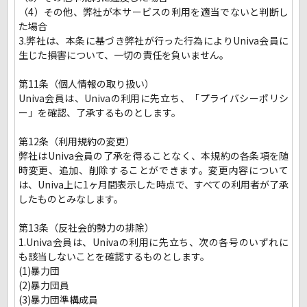
（4）その他、弊社が本サービスの利用を適当でないと判断し
た場合
3.弊社は、本条に基づき弊社が行った行為によりUniva会員に
生じた損害について、一切の責任を負いません。
第11条（個人情報の取り扱い）
Univa会員は、Univaの利用に先立ち、「プライバシーポリシ
ー」を確認、了承するものとします。
第12条（利用規約の変更）
弊社はUniva会員の了承を得ることなく、本規約の各条項を随
時変更、追加、削除することができます。変更内容について
は、Univa上に1ヶ月間表示した時点で、すべての利用者が了承
したものとみなします。
第13条（反社会的勢力の排除）
1.Univa会員は、Univaの利用に先立ち、次の各号のいずれに
も該当しないことを確認するものとします。
(1)暴力団
(2)暴力団員
(3)暴力団準構成員