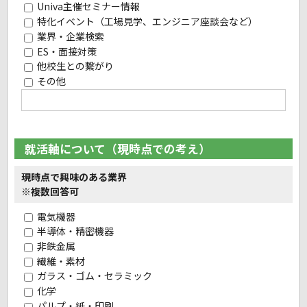
Univa主催セミナー情報
特化イベント（工場見学、エンジニア座談会など）
業界・企業検索
ES・面接対策
他校生との繋がり
その他
就活軸について（現時点での考え）
現時点で興味のある業界
※複数回答可
電気機器
半導体・精密機器
非鉄金属
繊維・素材
ガラス・ゴム・セラミック
化学
パルプ・紙・印刷