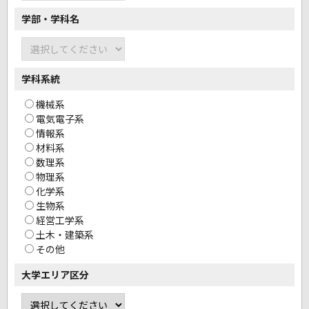
学部・学科名
学科系統
機械系
電気電子系
情報系
材料系
数理系
物理系
化学系
生物系
経営工学系
土木・建築系
その他
大学エリア区分