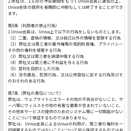
2.弊社は、1ヵ月の予告期間をもってUniva会員に通知の上、
Univa全体の提供を長期的に中断もしくは終了することができ
ます。
第6条（利用者の禁止行為）
1.Univa会員は、Univa上で以下の行為をしないものとします。
（1）二重、虚偽の情報、又は自己以外の情報を登録する行為
（2）弊社又は第三者の著作権等の知的財産権、プライバシー
その他の権利を侵害する行為
（3）弊社又は第三者を誹謗中傷する行為
（4）弊社又は第三者に不利益を与える行為
（5）営利を目的とした行為
（6）法令違反、犯罪行為、又は公序良俗に反する行為及びそ
のおそれのある行為
第7条（弊社の責任について）
弊社は、ウェブサイトにエラーその他の不具合がないこと、サ
ーバ等にウィルスその他の有害な要素が含まれていないこと、
その他本サービスの提供のためのシステム等に一切瑕疵がない
ことについて保証するものではありません。
弊社は、Univa会員によるUnivaの利用が、第三者の権利を一
切侵害するものではないことについて何ら保証するものではあ