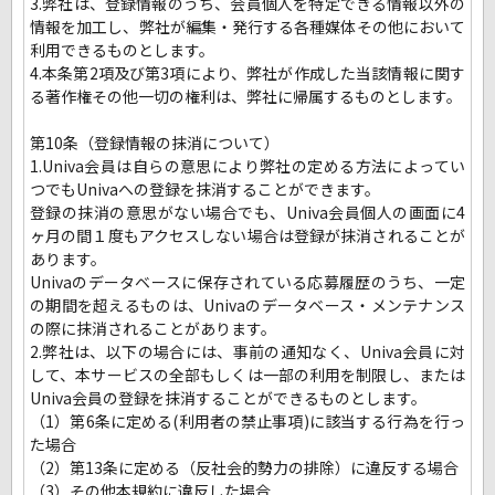
3.弊社は、登録情報のうち、会員個人を特定できる情報以外の
情報を加工し、弊社が編集・発行する各種媒体その他において
利用できるものとします。
4.本条第2項及び第3項により、弊社が作成した当該情報に関す
る著作権その他一切の権利は、弊社に帰属するものとします。
第10条（登録情報の抹消について）
1.Univa会員は自らの意思により弊社の定める方法によってい
つでもUnivaへの登録を抹消することができます。
登録の抹消の意思がない場合でも、Univa会員個人の画面に4
ヶ月の間１度もアクセスしない場合は登録が抹消されることが
あります。
Univaのデータベースに保存されている応募履歴のうち、一定
の期間を超えるものは、Univaのデータベース・メンテナンス
の際に抹消されることがあります。
2.弊社は、以下の場合には、事前の通知なく、Univa会員に対
して、本サービスの全部もしくは一部の利用を制限し、または
Univa会員の登録を抹消することができるものとします。
（1）第6条に定める(利用者の禁止事項)に該当する行為を行っ
た場合
（2）第13条に定める（反社会的勢力の排除）に違反する場合
（3）その他本規約に違反した場合