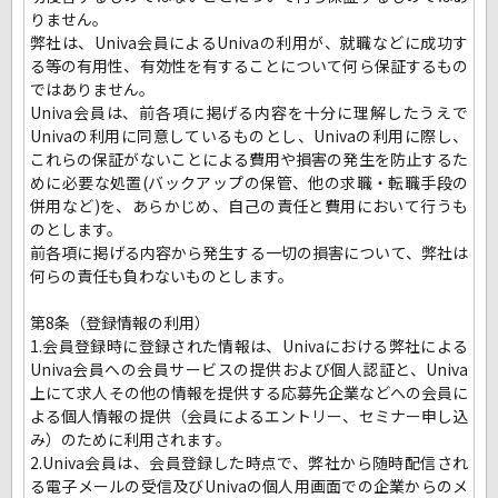
りません。
弊社は、Univa会員によるUnivaの利用が、就職などに成功す
る等の有用性、有効性を有することについて何ら保証するもの
ではありません。
Univa会員は、前各項に掲げる内容を十分に理解したうえで
Univaの利用に同意しているものとし、Univaの利用に際し、
これらの保証がないことによる費用や損害の発生を防止するた
めに必要な処置(バックアップの保管、他の求職・転職手段の
併用など)を、あらかじめ、自己の責任と費用において行うも
のとします。
前各項に掲げる内容から発生する一切の損害について、弊社は
何らの責任も負わないものとします。
第8条（登録情報の利用）
1.会員登録時に登録された情報は、Univaにおける弊社による
Univa会員への会員サービスの提供および個人認証と、Univa
上にて求人その他の情報を提供する応募先企業などへの会員に
よる個人情報の提供（会員によるエントリー、セミナー申し込
み）のために利用されます。
2.Univa会員は、会員登録した時点で、弊社から随時配信され
る電子メールの受信及びUnivaの個人用画面での企業からのメ