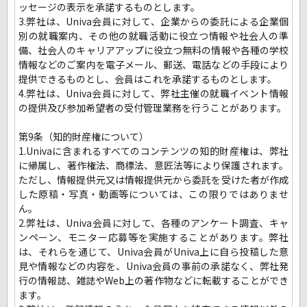
ッセージの表示を承諾するものとします。
3.弊社は、Univa会員に対して、企業からの委託による企業個
別の就職案内、その他の就職活動に役立つ情報や社会人の準
備、社会人のキャリアアップに役立つ無料の情報や各種の学校
情報などのご案内を電子メール、郵送、電話などの手段により
提供できるものとし、会員はこれを承諾するものとします。
4.弊社は、Univa会員に対して、弊社主催の就職イベント情報
の提供及び参加希望者の受付管理業務を行うことがあります。
第9条（知的財産権について）
1.Univaに含まれるすべてのコンテンツの知的財産権は、弊社
に帰属し、著作権法、商標法、意匠法等により保護されます。
ただし、情報提供元又は情報提供元から委託を受けた者が作成
した原稿・写真・動画等については、この限りではありませ
ん。
2.弊社は、Univa会員に対して、各種のアンケート調査、キャ
ンペーン、モニター応募等を実施することがあります。弊社
は、それらを通じて、Univa会員がUniva上に自ら投稿した意
見や情報などの内容を、Univa会員の事前の承諾なく、弊社発
行の情報誌、雑誌やWeb上の著作物などに転載することができ
ます。