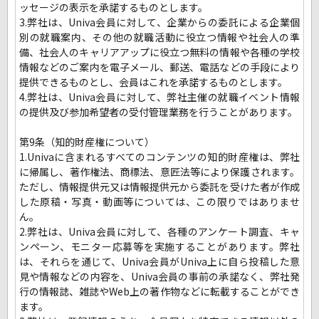
ッセージの表示を承諾するものとします。
3.弊社は、Univa会員に対して、企業からの委託による企業個
別の就職案内、その他の就職活動に役立つ情報や社会人の準
備、社会人のキャリアアップに役立つ無料の情報や各種の学校
情報などのご案内を電子メール、郵送、電話などの手段により
提供できるものとし、会員はこれを承諾するものとします。
4.弊社は、Univa会員に対して、弊社主催の就職イベント情報
の提供及び参加希望者の受付管理業務を行うことがあります。
第9条（知的財産権について）
1.Univaに含まれるすべてのコンテンツの知的財産権は、弊社
に帰属し、著作権法、商標法、意匠法等により保護されます。
ただし、情報提供元又は情報提供元から委託を受けた者が作成
した原稿・写真・動画等については、この限りではありませ
ん。
2.弊社は、Univa会員に対して、各種のアンケート調査、キャ
ンペーン、モニター応募等を実施することがあります。弊社
は、それらを通じて、Univa会員がUniva上に自ら投稿した意
見や情報などの内容を、Univa会員の事前の承諾なく、弊社発
行の情報誌、雑誌やWeb上の著作物などに転載することができ
ます。