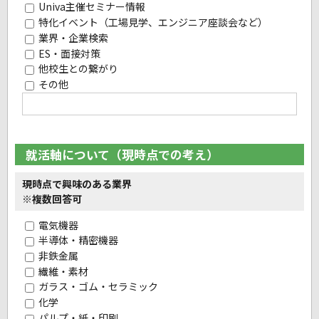
Univa主催セミナー情報
特化イベント（工場見学、エンジニア座談会など）
業界・企業検索
ES・面接対策
他校生との繋がり
その他
就活軸について（現時点での考え）
現時点で興味のある業界
※複数回答可
電気機器
半導体・精密機器
非鉄金属
繊維・素材
ガラス・ゴム・セラミック
化学
パルプ・紙・印刷