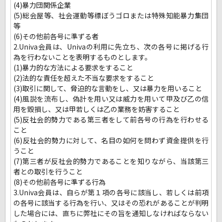
(4)暴力団関係企業
(5)総会屋等、社会運動等標ぼうゴロまたは特殊知能暴力集団
等
(6)その他前各号に準ずる者
2.Univa会員は、Univaの利用に先立ち、次の各号に掲げる行
為を行わないことを表明するものとします。
(1)暴力的な方法による要求をすること
(2)法的な責任を超えた不当な要求をすること
(3)取引に関して、脅迫的な言動をし、又は暴力を用いること
(4)風説を流布し、偽計を用い又は威力を用いて甲及び乙の信
用を毀損し、又は甲若しくは乙の業務を妨害すること
(5)反社会的勢力である第三者をして前各号の行為を行わせる
こと
(6)反社会的勢力に対して、名目の如何を問わず資金提供を行
うこと
(7)第三者が反社会的勢力であることを知りながら、当該第三
者との取引を行うこと
(8)その他前各号に準ずる行為
3.Univa会員は、自らが第１項の各号に該当し、若しくは前項
の各号に該当する行為を行い、又はその恐れがあることが判明
した場合には、直ちに弊社にその旨を通知しなければならない