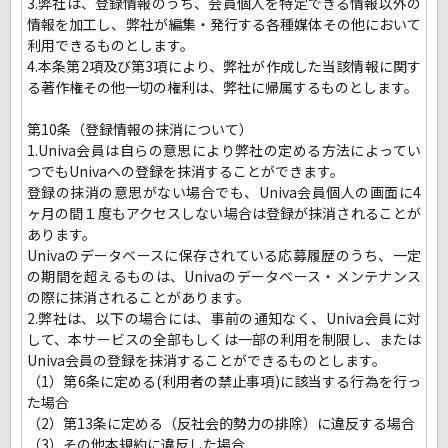
3.弊社は、登録情報のうち、会員個人を特定できる情報以外の
情報を加工し、弊社が編集・発行する各種媒体その他において
利用できるものとします。
4.本条第2項及び第3項により、弊社が作成した当該情報に関す
る著作権その他一切の権利は、弊社に帰属するものとします。
第10条（登録情報の抹消について）
1.Univa会員は自らの意思により弊社の定める方法によってい
つでもUnivaへの登録を抹消することができます。
登録の抹消の意思がない場合でも、Univa会員個人の画面に4
ヶ月の間１度もアクセスしない場合は登録が抹消されることが
あります。
Univaのデータベースに保存されている応募履歴のうち、一定
の期間を超えるものは、Univaのデータベース・メンテナンス
の際に抹消されることがあります。
2.弊社は、以下の場合には、事前の通知なく、Univa会員に対
して、本サービスの全部もしくは一部の利用を制限し、または
Univa会員の登録を抹消することができるものとします。
（1）第6条に定める(利用者の禁止事項)に該当する行為を行っ
た場合
（2）第13条に定める（反社会的勢力の排除）に違反する場合
（3）その他本規約に違反した場合