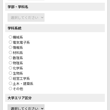
学部・学科名
学科系統
機械系
電気電子系
情報系
材料系
数理系
物理系
化学系
生物系
経営工学系
土木・建築系
その他
大学エリア区分