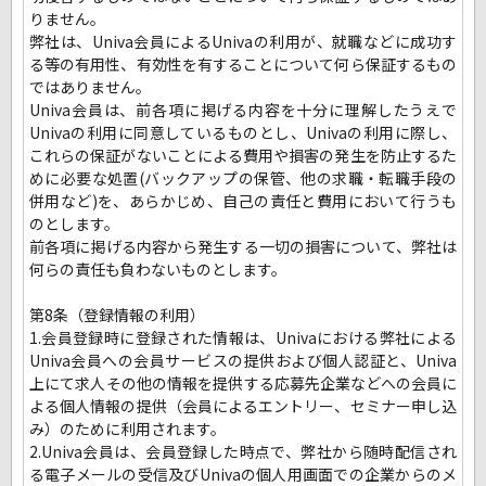
りません。
弊社は、Univa会員によるUnivaの利用が、就職などに成功す
る等の有用性、有効性を有することについて何ら保証するもの
ではありません。
Univa会員は、前各項に掲げる内容を十分に理解したうえで
Univaの利用に同意しているものとし、Univaの利用に際し、
これらの保証がないことによる費用や損害の発生を防止するた
めに必要な処置(バックアップの保管、他の求職・転職手段の
併用など)を、あらかじめ、自己の責任と費用において行うも
のとします。
前各項に掲げる内容から発生する一切の損害について、弊社は
何らの責任も負わないものとします。
第8条（登録情報の利用）
1.会員登録時に登録された情報は、Univaにおける弊社による
Univa会員への会員サービスの提供および個人認証と、Univa
上にて求人その他の情報を提供する応募先企業などへの会員に
よる個人情報の提供（会員によるエントリー、セミナー申し込
み）のために利用されます。
2.Univa会員は、会員登録した時点で、弊社から随時配信され
る電子メールの受信及びUnivaの個人用画面での企業からのメ