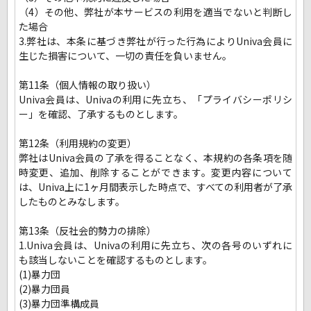
（4）その他、弊社が本サービスの利用を適当でないと判断し
た場合
3.弊社は、本条に基づき弊社が行った行為によりUniva会員に
生じた損害について、一切の責任を負いません。
第11条（個人情報の取り扱い）
Univa会員は、Univaの利用に先立ち、「プライバシーポリシ
ー」を確認、了承するものとします。
第12条（利用規約の変更）
弊社はUniva会員の了承を得ることなく、本規約の各条項を随
時変更、追加、削除することができます。変更内容について
は、Univa上に1ヶ月間表示した時点で、すべての利用者が了承
したものとみなします。
第13条（反社会的勢力の排除）
1.Univa会員は、Univaの利用に先立ち、次の各号のいずれに
も該当しないことを確認するものとします。
(1)暴力団
(2)暴力団員
(3)暴力団準構成員