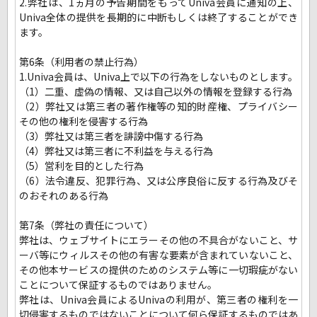
2.弊社は、1ヵ月の予告期間をもってUniva会員に通知の上、
Univa全体の提供を長期的に中断もしくは終了することができ
ます。
第6条（利用者の禁止行為）
1.Univa会員は、Univa上で以下の行為をしないものとします。
（1）二重、虚偽の情報、又は自己以外の情報を登録する行為
（2）弊社又は第三者の著作権等の知的財産権、プライバシー
その他の権利を侵害する行為
（3）弊社又は第三者を誹謗中傷する行為
（4）弊社又は第三者に不利益を与える行為
（5）営利を目的とした行為
（6）法令違反、犯罪行為、又は公序良俗に反する行為及びそ
のおそれのある行為
第7条（弊社の責任について）
弊社は、ウェブサイトにエラーその他の不具合がないこと、サ
ーバ等にウィルスその他の有害な要素が含まれていないこと、
その他本サービスの提供のためのシステム等に一切瑕疵がない
ことについて保証するものではありません。
弊社は、Univa会員によるUnivaの利用が、第三者の権利を一
切侵害するものではないことについて何ら保証するものではあ