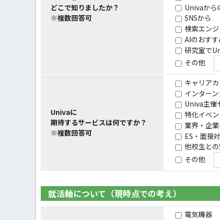
Univaか
どこで知りましたか？
※複数回答可
SNSから
検索エンジ
AIのおす
研究室でUn
その他
キャリアカ
インターン
Univa主
Univaに
特化イベン
期待するサービスは何ですか？
業界・企業
※複数回答可
ES・面接
他校生との
その他
就活軸について（現時点での考え）
電気機器