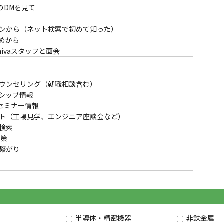
らのDMを見て
ンから（ネット検索で初めて知った）
すめから
ivaスタッフと面会
ウンセリング（就職相談含む）
シップ情報
催セミナー情報
ト（工場見学、エンジニア座談会など）
検索
対策
繋がり
半導体・精密機器
非鉄金属