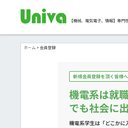
【機械、電気電子、情報】
専門
ホーム
> 会員登録
新規会員登録を頂く皆様へ
機電系は就
でも社会に出
機電系学生は「どこかに