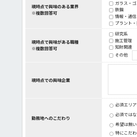
ガラス・ゴ
現時点で興味のある業界
鉄鋼
※複数回答可
情報・通信
プラント・
研究系
施工管理
現時点で興味がある職種
知財関連
※複数回答可
その他
現時点での興味企業
必須エリア
必須ではな
勤務地へのこだわり
希望は無い
特にこだわ