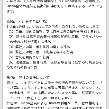
2.弊社は、1ヵ月の予告期間をもってUniva会員に通知の上、
Univa全体の提供を長期的に中断もしくは終了することができ
ます。
第6条（利用者の禁止行為）
1.Univa会員は、Univa上で以下の行為をしないものとします。
（1）二重、虚偽の情報、又は自己以外の情報を登録する行為
（2）弊社又は第三者の著作権等の知的財産権、プライバシー
その他の権利を侵害する行為
（3）弊社又は第三者を誹謗中傷する行為
（4）弊社又は第三者に不利益を与える行為
（5）営利を目的とした行為
（6）法令違反、犯罪行為、又は公序良俗に反する行為及びそ
のおそれのある行為
第7条（弊社の責任について）
弊社は、ウェブサイトにエラーその他の不具合がないこと、サ
ーバ等にウィルスその他の有害な要素が含まれていないこと、
その他本サービスの提供のためのシステム等に一切瑕疵がない
ことについて保証するものではありません。
弊社は、Univa会員によるUnivaの利用が、第三者の権利を一
切侵害するものではないことについて何ら保証するものではあ