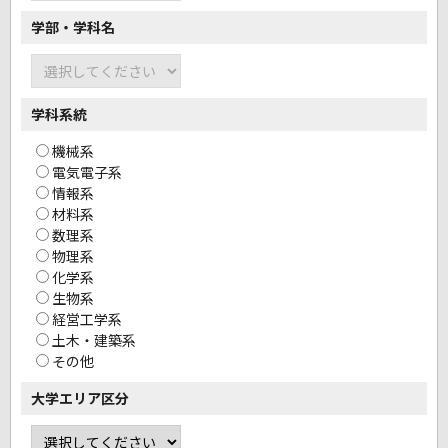
学部・学科名
学科系統
機械系
電気電子系
情報系
材料系
数理系
物理系
化学系
生物系
経営工学系
土木・建築系
その他
大学エリア区分