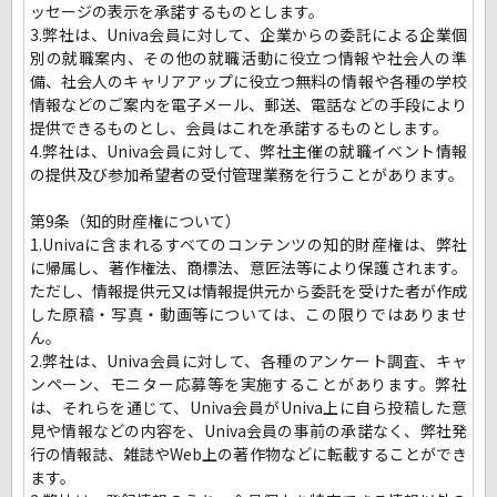
ッセージの表示を承諾するものとします。
3.弊社は、Univa会員に対して、企業からの委託による企業個
別の就職案内、その他の就職活動に役立つ情報や社会人の準
備、社会人のキャリアアップに役立つ無料の情報や各種の学校
情報などのご案内を電子メール、郵送、電話などの手段により
提供できるものとし、会員はこれを承諾するものとします。
4.弊社は、Univa会員に対して、弊社主催の就職イベント情報
の提供及び参加希望者の受付管理業務を行うことがあります。
第9条（知的財産権について）
1.Univaに含まれるすべてのコンテンツの知的財産権は、弊社
に帰属し、著作権法、商標法、意匠法等により保護されます。
ただし、情報提供元又は情報提供元から委託を受けた者が作成
した原稿・写真・動画等については、この限りではありませ
ん。
2.弊社は、Univa会員に対して、各種のアンケート調査、キャ
ンペーン、モニター応募等を実施することがあります。弊社
は、それらを通じて、Univa会員がUniva上に自ら投稿した意
見や情報などの内容を、Univa会員の事前の承諾なく、弊社発
行の情報誌、雑誌やWeb上の著作物などに転載することができ
ます。