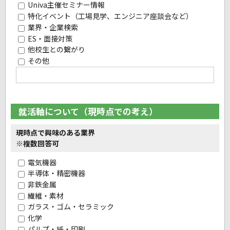
Univa主催セミナー情報
特化イベント（工場見学、エンジニア座談会など）
業界・企業検索
ES・面接対策
他校生との繋がり
その他
就活軸について（現時点での考え）
現時点で興味のある業界
※複数回答可
電気機器
半導体・精密機器
非鉄金属
繊維・素材
ガラス・ゴム・セラミック
化学
パルプ・紙・印刷