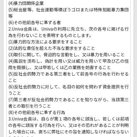
(4)暴力団関係企業
(5)総会屋等、社会運動等標ぼうゴロまたは特殊知能暴力集団
等
(6)その他前各号に準ずる者
2.Univa会員は、Univaの利用に先立ち、次の各号に掲げる行
為を行わないことを表明するものとします。
(1)暴力的な方法による要求をすること
(2)法的な責任を超えた不当な要求をすること
(3)取引に関して、脅迫的な言動をし、又は暴力を用いること
(4)風説を流布し、偽計を用い又は威力を用いて甲及び乙の信
用を毀損し、又は甲若しくは乙の業務を妨害すること
(5)反社会的勢力である第三者をして前各号の行為を行わせる
こと
(6)反社会的勢力に対して、名目の如何を問わず資金提供を行
うこと
(7)第三者が反社会的勢力であることを知りながら、当該第三
者との取引を行うこと
(8)その他前各号に準ずる行為
3.Univa会員は、自らが第１項の各号に該当し、若しくは前項
の各号に該当する行為を行い、又はその恐れがあることが判明
した場合には、直ちに弊社にその旨を通知しなければならない