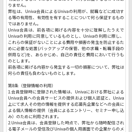
りません。
弊社は、Univa会員によるUnivaの利用が、就職などに成功す
る等の有用性、有効性を有することについて何ら保証するもの
ではありません。
Univa会員は、前各項に掲げる内容を十分に理解したうえで
Univaの利用に同意しているものとし、Univaの利用に際し、
これらの保証がないことによる費用や損害の発生を防止するた
めに必要な処置(バックアップの保管、他の求職・転職手段の
併用など)を、あらかじめ、自己の責任と費用において行うも
のとします。
前各項に掲げる内容から発生する一切の損害について、弊社は
何らの責任も負わないものとします。
第8条（登録情報の利用）
1.会員登録時に登録された情報は、Univaにおける弊社による
Univa会員への会員サービスの提供および個人認証と、Univa
上にて求人その他の情報を提供する応募先企業などへの会員に
よる個人情報の提供（会員によるエントリー、セミナー申し込
み）のために利用されます。
2.Univa会員は、会員登録した時点で、弊社から随時配信され
る電子メールの受信及びUnivaの個人用画面での企業からのメ