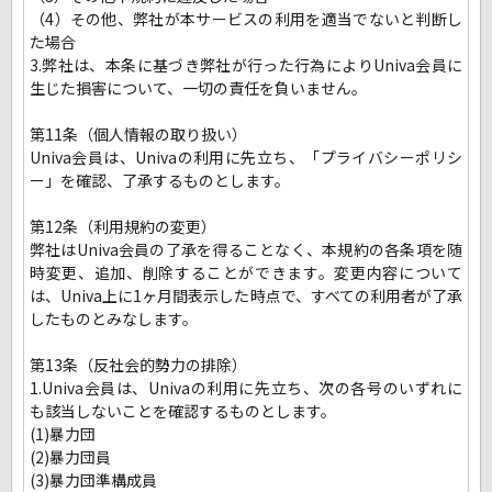
（4）その他、弊社が本サービスの利用を適当でないと判断し
た場合
3.弊社は、本条に基づき弊社が行った行為によりUniva会員に
生じた損害について、一切の責任を負いません。
第11条（個人情報の取り扱い）
Univa会員は、Univaの利用に先立ち、「プライバシーポリシ
ー」を確認、了承するものとします。
第12条（利用規約の変更）
弊社はUniva会員の了承を得ることなく、本規約の各条項を随
時変更、追加、削除することができます。変更内容について
は、Univa上に1ヶ月間表示した時点で、すべての利用者が了承
したものとみなします。
第13条（反社会的勢力の排除）
1.Univa会員は、Univaの利用に先立ち、次の各号のいずれに
も該当しないことを確認するものとします。
(1)暴力団
(2)暴力団員
(3)暴力団準構成員