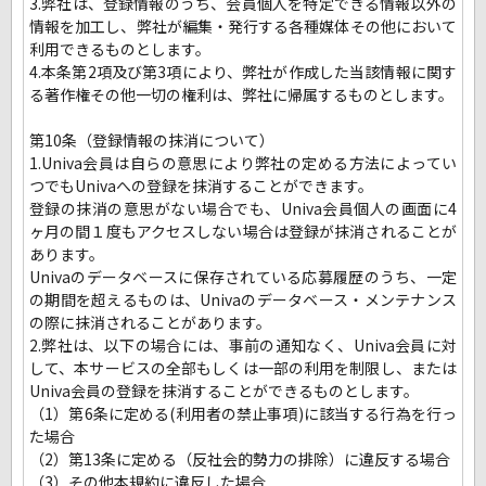
3.弊社は、登録情報のうち、会員個人を特定できる情報以外の
情報を加工し、弊社が編集・発行する各種媒体その他において
利用できるものとします。
4.本条第2項及び第3項により、弊社が作成した当該情報に関す
る著作権その他一切の権利は、弊社に帰属するものとします。
第10条（登録情報の抹消について）
1.Univa会員は自らの意思により弊社の定める方法によってい
つでもUnivaへの登録を抹消することができます。
登録の抹消の意思がない場合でも、Univa会員個人の画面に4
ヶ月の間１度もアクセスしない場合は登録が抹消されることが
あります。
Univaのデータベースに保存されている応募履歴のうち、一定
の期間を超えるものは、Univaのデータベース・メンテナンス
の際に抹消されることがあります。
2.弊社は、以下の場合には、事前の通知なく、Univa会員に対
して、本サービスの全部もしくは一部の利用を制限し、または
Univa会員の登録を抹消することができるものとします。
（1）第6条に定める(利用者の禁止事項)に該当する行為を行っ
た場合
（2）第13条に定める（反社会的勢力の排除）に違反する場合
（3）その他本規約に違反した場合