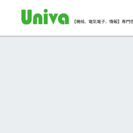
【機械、電気電子、情報】
専門