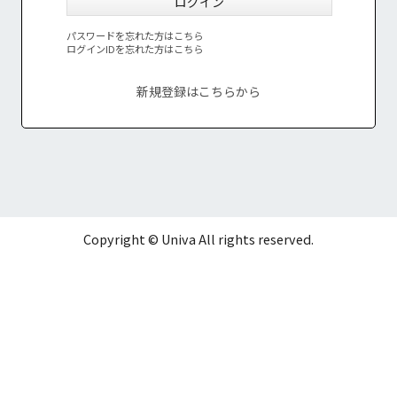
パスワードを忘れた方はこちら
ログインIDを忘れた方はこちら
新規登録はこちらから
Copyright © Univa All rights reserved.