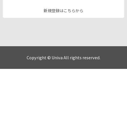
新規登録はこちらから
Copyright © Univa All rights reserved.