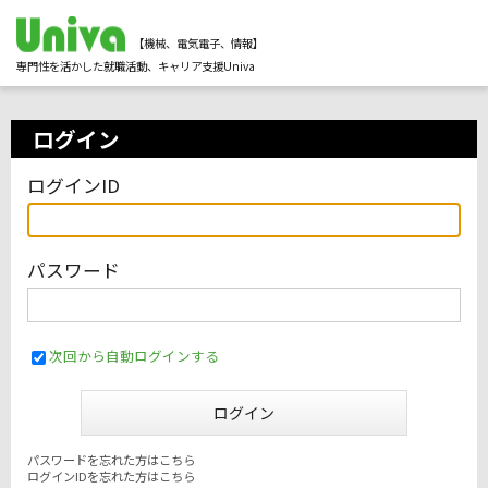
【機械、電気電子、情報】
専門性を活かした就職活動、キャリア支援Univa
ログイン
ログインID
パスワード
次回から自動ログインする
パスワードを忘れた方はこちら
ログインIDを忘れた方はこちら