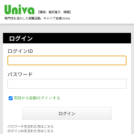
【機械、電気電子、情報】
専門性を活かした就職活動、キャリア支援Univa
ログイン
ログインID
パスワード
次回から自動ログインする
パスワードを忘れた方はこちら
ログインIDを忘れた方はこちら